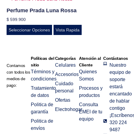
Perfume Prada Luna Rossa
$
599.900
Seleccionar Opciones
Vista Rapida
Políticas del
Categorías
Atención al
Contáctanos
sitio
Celulares
Cliente
Nuestro
Contamos
Términos y
Quienes
con todos los
equipo de
Accesorios
medios de
condiciones
Somos
soporte
Cuidado
pago:
estará
Tratamiento
Procesos y
personal
encantado
de datos
productos
Ofertas
de hablar
Politica de
Consulta
contigo
Electrohogar
garantía
EMEI de tu
¡Escríbenos
equipo
Politica de
320 224
envíos
9487