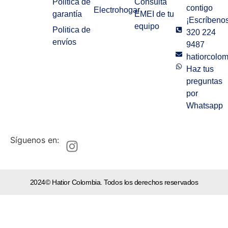
Politica de
Consulta
contigo
Electrohogar
garantía
EMEI de tu
¡Escríbenos
equipo
Politica de
320 224
envíos
9487
hatiorcolo
Haz tus
preguntas
por
Whatsapp
Síguenos en:
2024© Hatior Colombia. Todos los derechos reservados