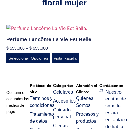
floral mujer
Perfume Lancôme La Vie Est Belle
$
559.900
–
$
699.900
Seleccionar Opciones
Vista Rapida
Políticas del
Categorías
Atención al
Contáctanos
sitio
Celulares
Cliente
Nuestro
Contamos
Términos y
Quienes
con todos los
equipo de
Accesorios
medios de
condiciones
Somos
soporte
Cuidado
pago:
estará
Tratamiento
Procesos y
personal
encantado
de datos
productos
Ofertas
de hablar