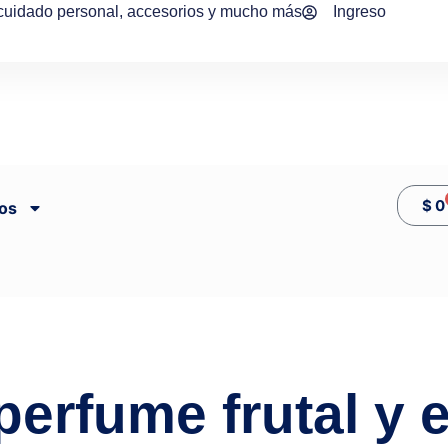
 cuidado personal, accesorios y mucho más
Ingreso
$
0
os
 perfume frutal y 