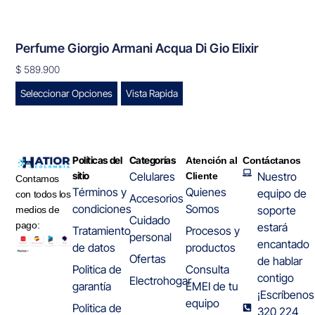
Perfume Giorgio Armani Acqua Di Gio Elixir
$
589.900
Seleccionar Opciones
Vista Rapida
Políticas del
Categorías
Atención al
Contáctanos
sitio
Celulares
Nuestro
Cliente
Contamos
Términos y
Quienes
equipo de
con todos los
Accesorios
condiciones
Somos
soporte
medios de
Cuidado
pago:
estará
Tratamiento
Procesos y
personal
encantado
de datos
productos
Ofertas
de hablar
Politica de
Consulta
contigo
Electrohogar
garantía
EMEI de tu
¡Escríbenos
equipo
Politica de
320 224