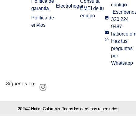
Politica de
Consulta
contigo
Electrohogar
garantía
EMEI de tu
¡Escríbenos
equipo
Politica de
320 224
envíos
9487
hatiorcolo
Haz tus
preguntas
por
Whatsapp
Síguenos en:
2024© Hatior Colombia. Todos los derechos reservados