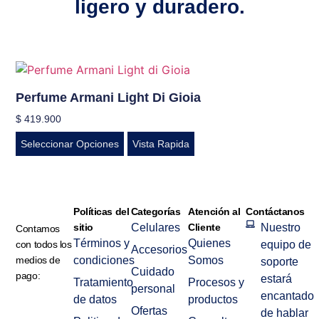
ligero y duradero.
Perfume Armani Light Di Gioia
$
419.900
Seleccionar Opciones
Vista Rapida
Políticas del
Categorías
Atención al
Contáctanos
sitio
Celulares
Cliente
Nuestro
Contamos
Términos y
Quienes
con todos los
equipo de
Accesorios
medios de
condiciones
Somos
soporte
Cuidado
pago:
estará
Tratamiento
Procesos y
personal
encantado
de datos
productos
Ofertas
de hablar