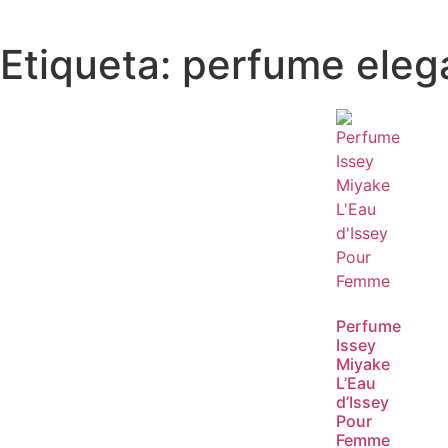
Etiqueta: perfume elega
Perfume
Issey
Miyake
L’Eau
d’Issey
Pour
Femme