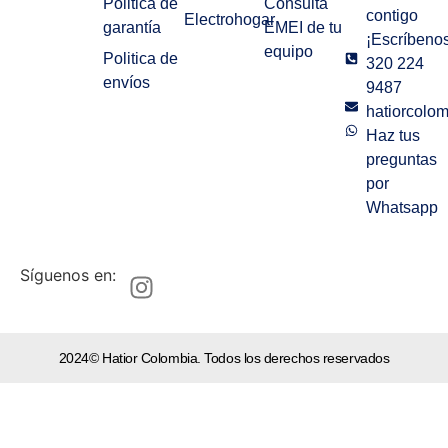
Politica de
Consulta
contigo
Electrohogar
garantía
EMEI de tu
¡Escríbenos
equipo
Politica de
320 224
envíos
9487
hatiorcolo
Haz tus
preguntas
por
Whatsapp
Síguenos en:
2024© Hatior Colombia. Todos los derechos reservados