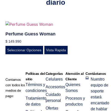
diario
Perfume Guess Woman
$
149.990
Seleccionar Opciones
Vista Rapida
Políticas del
Categorías
Atención al
Contáctanos
sitio
Celulares
Cliente
Nuestro
Contamos
Términos y
Quienes
con todos los
equipo de
Accesorios
medios de
condiciones
Somos
soporte
Cuidado
pago:
estará
Tratamiento
Procesos y
personal
encantado
de datos
productos
Ofertas
de hablar