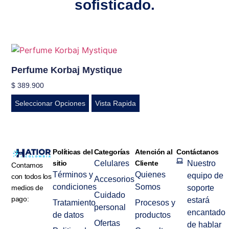
sofisticado.
Perfume Korbaj Mystique
$
389.900
Seleccionar Opciones
Vista Rapida
Políticas del
Categorías
Atención al
Contáctanos
sitio
Celulares
Cliente
Nuestro
Contamos
Términos y
Quienes
equipo de
con todos los
Accesorios
condiciones
Somos
medios de
soporte
Cuidado
pago:
estará
Tratamiento
Procesos y
personal
encantado
de datos
productos
Ofertas
de hablar