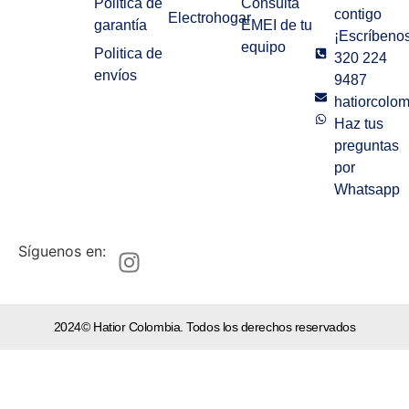
Politica de
Consulta
contigo
Electrohogar
garantía
EMEI de tu
¡Escríbenos
equipo
Politica de
320 224
envíos
9487
hatiorcolo
Haz tus
preguntas
por
Whatsapp
Síguenos en:
2024© Hatior Colombia. Todos los derechos reservados