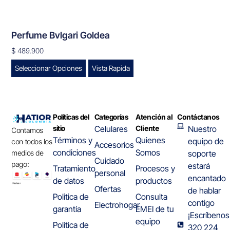
Perfume Bvlgari Goldea
$
489.900
Seleccionar Opciones
Vista Rapida
Políticas del
Categorías
Atención al
Contáctanos
sitio
Celulares
Cliente
Nuestro
Contamos
Términos y
Quienes
equipo de
con todos los
Accesorios
condiciones
Somos
medios de
soporte
Cuidado
pago:
estará
Tratamiento
Procesos y
personal
encantado
de datos
productos
Ofertas
de hablar
Politica de
Consulta
contigo
Electrohogar
garantía
EMEI de tu
¡Escríbenos
equipo
Politica de
320 224