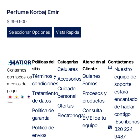
Perfume Korbaj Emir
$
399.900
Seleccionar Opciones
Vista Rapida
Políticas del
Categorías
Atención al
Contáctanos
sitio
Celulares
Cliente
Nuestro
Contamos
Términos y
Quienes
equipo de
con todos los
Accesorios
condiciones
Somos
medios de
soporte
Cuidado
pago:
estará
Tratamiento
Procesos y
personal
encantado
de datos
productos
Ofertas
de hablar
Politica de
Consulta
contigo
Electrohogar
garantía
EMEI de tu
¡Escríbenos
equipo
Politica de
320 224
envíos
9487