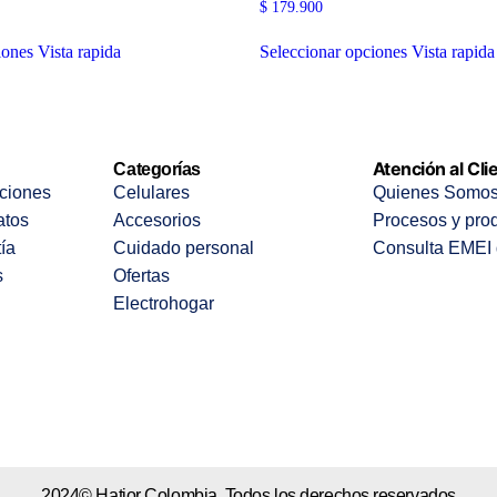
$
179.900
iones
Vista rapida
Seleccionar opciones
Vista rapida
Atención al Cli
Categorías
ciones
Celulares
Quienes Somo
atos
Accesorios
Procesos y pro
tía
Cuidado personal
Consulta EMEI 
s
Ofertas
Electrohogar
2024© Hatior Colombia. Todos los derechos reservados