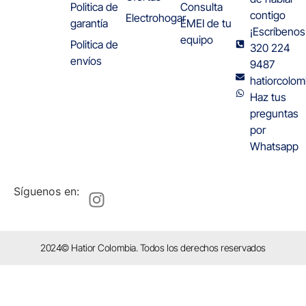
Politica de
Consulta
contigo
Electrohogar
garantía
EMEI de tu
¡Escríbenos
equipo
Politica de
320 224
envíos
9487
hatiorcolo
Haz tus
preguntas
por
Whatsapp
Síguenos en:
2024© Hatior Colombia. Todos los derechos reservados