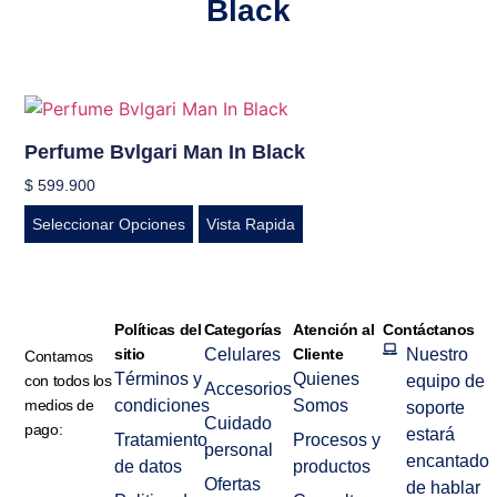
Black
Perfume Bvlgari Man In Black
$
599.900
Seleccionar Opciones
Vista Rapida
Políticas del
Categorías
Atención al
Contáctanos
sitio
Celulares
Cliente
Nuestro
Contamos
Términos y
Quienes
con todos los
equipo de
Accesorios
medios de
condiciones
Somos
soporte
Cuidado
pago:
estará
Tratamiento
Procesos y
personal
encantado
de datos
productos
Ofertas
de hablar