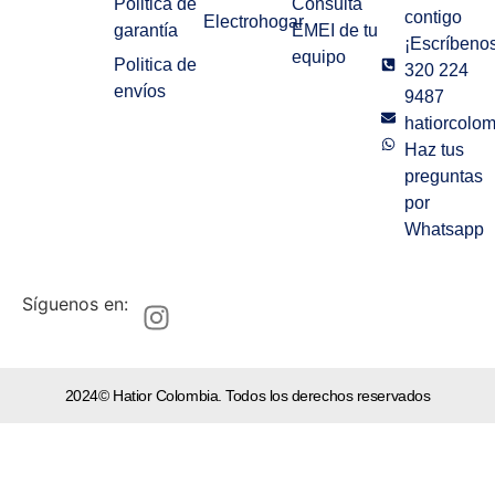
Politica de
Consulta
contigo
Electrohogar
garantía
EMEI de tu
¡Escríbenos
equipo
Politica de
320 224
envíos
9487
hatiorcolo
Haz tus
preguntas
por
Whatsapp
Síguenos en:
2024© Hatior Colombia. Todos los derechos reservados