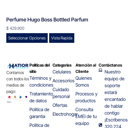
Perfume Hugo Boss Bottled Parfum
$
429.900
Seleccionar Opciones
Vista Rapida
Políticas del
Categorías
Atención al
Contáctanos
sitio
Celulares
Cliente
Nuestro
Contamos
Términos y
Quienes
equipo de
con todos los
Accesorios
condiciones
Somos
medios de
soporte
Cuidado
pago:
estará
Tratamiento
Procesos y
personal
encantado
de datos
productos
Ofertas
de hablar
Politica de
Consulta
contigo
Electrohogar
garantía
EMEI de tu
¡Escríbenos
equipo
Politica de
320 224