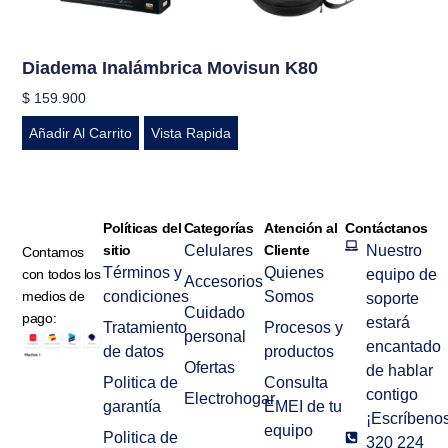
Diadema Inalámbrica Movisun K80
$
159.900
Añadir Al Carrito
Vista Rapida
Políticas del
Categorías
Atención al
Contáctanos
sitio
Celulares
Cliente
Nuestro
Contamos
Términos y
Quienes
con todos los
equipo de
Accesorios
medios de
condiciones
Somos
soporte
Cuidado
pago:
estará
Tratamiento
Procesos y
personal
encantado
de datos
productos
Ofertas
de hablar
Politica de
Consulta
contigo
Electrohogar
garantía
EMEI de tu
¡Escríbenos
equipo
Politica de
320 224