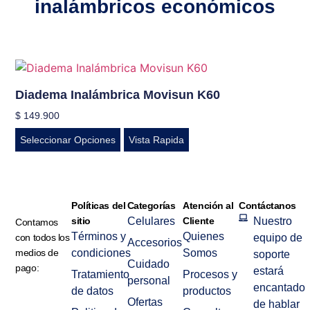
inalámbricos económicos
Diadema Inalámbrica Movisun K60
$
149.900
Seleccionar Opciones
Vista Rapida
Políticas del
Categorías
Atención al
Contáctanos
sitio
Celulares
Cliente
Nuestro
Contamos
Términos y
Quienes
con todos los
equipo de
Accesorios
medios de
condiciones
Somos
soporte
Cuidado
pago:
estará
Tratamiento
Procesos y
personal
encantado
de datos
productos
Ofertas
de hablar