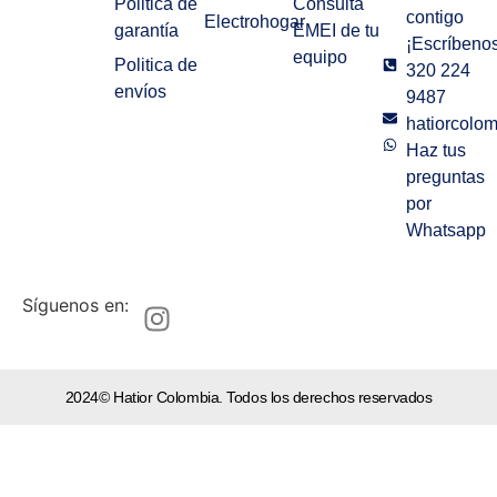
Politica de
Consulta
contigo
Electrohogar
garantía
EMEI de tu
¡Escríbenos
equipo
Politica de
320 224
envíos
9487
hatiorcolo
Haz tus
preguntas
por
Whatsapp
Síguenos en:
2024© Hatior Colombia. Todos los derechos reservados