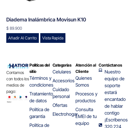
Diadema Inalámbrica Movisun K10
$
89.900
Añadir Al Carrito
Vista Rapida
Políticas del
Categorías
Atención al
Contáctanos
sitio
Celulares
Cliente
Nuestro
Contamos
Términos y
Quienes
equipo de
con todos los
Accesorios
condiciones
Somos
medios de
soporte
Cuidado
pago:
estará
Tratamiento
Procesos y
personal
encantado
de datos
productos
Ofertas
de hablar
Politica de
Consulta
contigo
Electrohogar
garantía
EMEI de tu
¡Escríbenos
equipo
Politica de
320 224