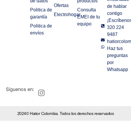
de datos
productos
Ofertas
de hablar
Politica de
Consulta
contigo
Electrohogar
garantía
EMEI de tu
¡Escríbenos
equipo
Politica de
320 224
envíos
9487
hatiorcolo
Haz tus
preguntas
por
Whatsapp
Síguenos en:
2024© Hatior Colombia. Todos los derechos reservados