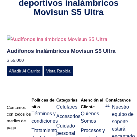
deportivos inalámbricos
Movisun S5 Ultra
Audífonos Inalámbricos Movisun S5 Ultra
$
55.000
Añadir Al Carrito
Vista Rapida
Políticas del
Categorías
Atención al
Contáctanos
sitio
Celulares
Cliente
Nuestro
Contamos
Términos y
Quienes
con todos los
equipo de
Accesorios
medios de
condiciones
Somos
soporte
Cuidado
pago:
estará
Tratamiento
Procesos y
personal
encantado