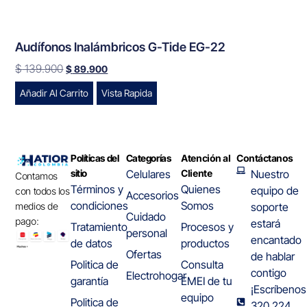
Audífonos Inalámbricos G-Tide EG-22
$
139.900
$
89.900
Añadir Al Carrito
Vista Rapida
Políticas del
Categorías
Atención al
Contáctanos
sitio
Celulares
Cliente
Nuestro
Contamos
Términos y
Quienes
equipo de
con todos los
Accesorios
condiciones
Somos
medios de
soporte
Cuidado
pago:
estará
Tratamiento
Procesos y
personal
encantado
de datos
productos
Ofertas
de hablar
Politica de
Consulta
contigo
Electrohogar
garantía
EMEI de tu
¡Escríbenos
equipo
Politica de
320 224