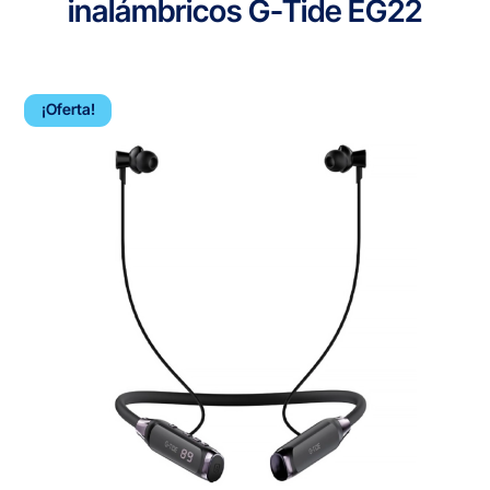
inalámbricos G-Tide EG22
¡Oferta!