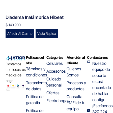
Diadema Inalámbrica Hibeat
$
149.900
Añadir Al Carrito
Vista Rapida
Políticas del
Categorías
Atención al
Contáctanos
sitio
Celulares
Cliente
Nuestro
Contamos
Términos y
Quienes
equipo de
con todos los
Accesorios
condiciones
Somos
medios de
soporte
Cuidado
pago:
estará
Tratamiento
Procesos y
personal
encantado
de datos
productos
Ofertas
de hablar
Politica de
Consulta
contigo
Electrohogar
garantía
EMEI de tu
¡Escríbenos
equipo
Politica de
320 224