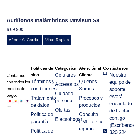
Audífonos Inalámbricos Movisun S8
$
69.900
Añadir Al Carrito
Vista Rapida
Políticas del
Categorías
Atención al
Contáctanos
sitio
Celulares
Cliente
Nuestro
Contamos
Términos y
Quienes
con todos los
equipo de
Accesorios
medios de
condiciones
Somos
soporte
Cuidado
pago:
estará
Tratamiento
Procesos y
personal
encantado
de datos
productos
Ofertas
de hablar
Politica de
Consulta
contigo
Electrohogar
garantía
EMEI de tu
¡Escríbenos
equipo
Politica de
320 224