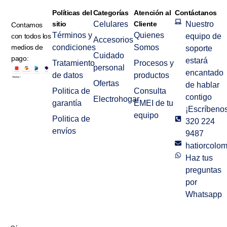
Políticas del
Categorías
Atención al
Contáctanos
sitio
Celulares
Cliente
Nuestro
Contamos
Términos y
Quienes
con todos los
equipo de
Accesorios
medios de
condiciones
Somos
soporte
Cuidado
pago:
estará
Tratamiento
Procesos y
personal
encantado
de datos
productos
Ofertas
de hablar
Politica de
Consulta
contigo
Electrohogar
garantía
EMEI de tu
¡Escríbenos
equipo
Politica de
320 224
envíos
9487
hatiorcolo
Haz tus
preguntas
por
Whatsapp