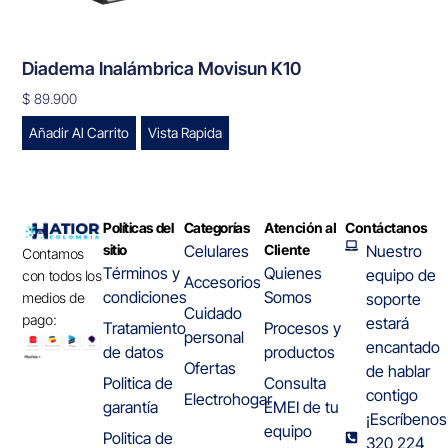
Diadema Inalámbrica Movisun K10
$
89.900
Añadir Al Carrito
Vista Rapida
Políticas del
Categorías
Atención al
Contáctanos
sitio
Celulares
Cliente
Nuestro
Contamos
Términos y
Quienes
equipo de
con todos los
Accesorios
condiciones
Somos
medios de
soporte
Cuidado
pago:
estará
Tratamiento
Procesos y
personal
encantado
de datos
productos
Ofertas
de hablar
Politica de
Consulta
contigo
Electrohogar
garantía
EMEI de tu
¡Escríbenos
equipo
Politica de
320 224