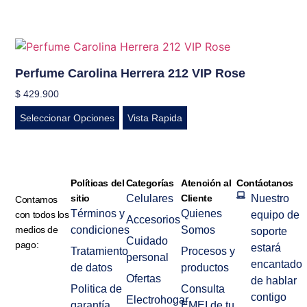
Perfume Carolina Herrera 212 VIP Rose
$
429.900
Seleccionar Opciones
Vista Rapida
Políticas del
Categorías
Atención al
Contáctanos
sitio
Celulares
Cliente
Nuestro
Contamos
Términos y
Quienes
con todos los
equipo de
Accesorios
medios de
condiciones
Somos
soporte
Cuidado
pago:
estará
Tratamiento
Procesos y
personal
encantado
de datos
productos
Ofertas
de hablar
Politica de
Consulta
contigo
Electrohogar
garantía
EMEI de tu